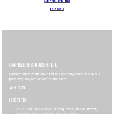
CanNeed-TPO-100
Leia mais
CANNEED INSTRUMENT LTD.
CanNeed Instrument Group Ltd. is a company focused on R & D,
product quality and service for the client.
WordPress
Tumblr
Instagram
Facebook
LOCATION
No. 203 Shunjing Road, Guicheng Street, Dinghu District,