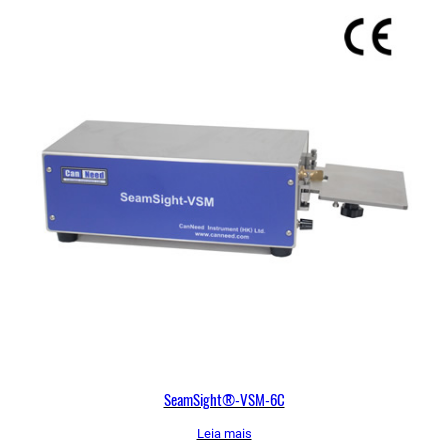
SeamSight®-VSM-6C
Leia mais