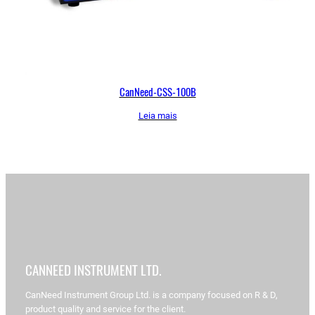
CanNeed-CSS-100B
Leia mais
CANNEED INSTRUMENT LTD.
CanNeed Instrument Group Ltd. is a company focused on R & D,
product quality and service for the client.