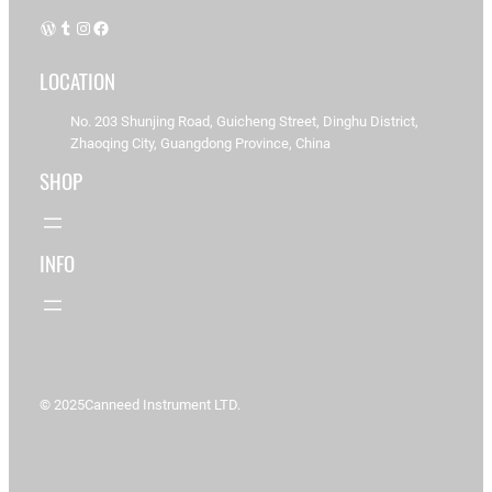
WordPress
Tumblr
Instagram
Facebook
LOCATION
No. 203 Shunjing Road, Guicheng Street, Dinghu District,
Zhaoqing City, Guangdong Province, China
SHOP
INFO
© 2025
Canneed Instrument LTD.