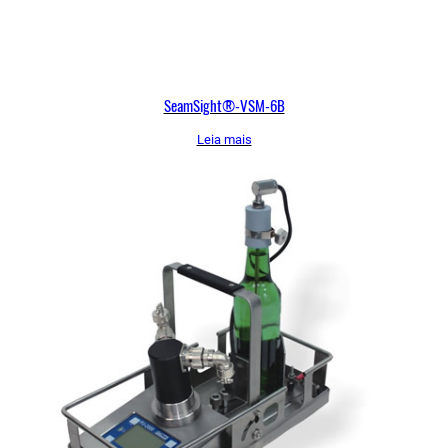
SeamSight®-VSM-6B
Leia mais