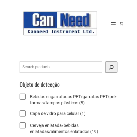
Pular
para
o
conteúdo
S
e
a
Objeto de detecção
r
c
Bebidas engarrafadas PET/garrafas PET/pré-
h
8
formas/tampas plásticas
8
p
1
Capa de vidro para celular
1
r
p
o
Cerveja enlatada/bebidas
r
d
1
enlatadas/alimentos enlatados
19
o
u