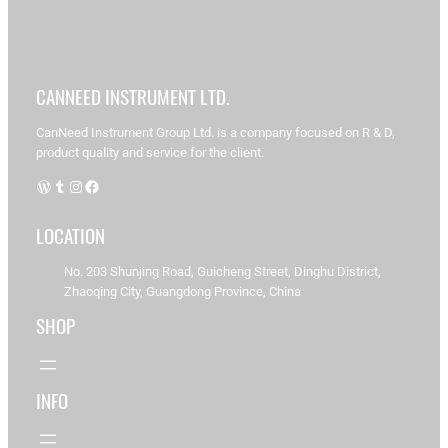
Início
/
Objeto
de
detecção
/ Lata/garrafa
de
CANNEED INSTRUMENT LTD.
alumínio
de
CanNeed Instrument Group Ltd. is a company focused on R & D,
duas
product quality and service for the client.
peças
WordPress
Tumblr
Instagram
Facebook
Lata/garrafa
LOCATION
de
No. 203 Shunjing Road, Guicheng Street, Dinghu District,
Zhaoqing City, Guangdong Province, China
alumínio
SHOP
de
duas
INFO