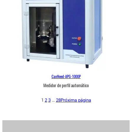
CanNeed-APG-1000P
Medidor de perfil automático
1
2
3
…
28
Próxima página