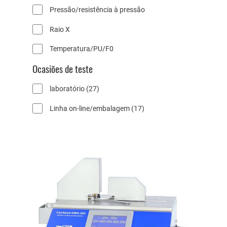
Pressão/resistência à pressão
Raio X
Temperatura/PU/F0
Ocasiões de teste
2
laboratório
27
7
1
Linha on-line/embalagem
17
p
7
r
p
o
r
d
o
u
d
t
u
o
t
s
o
s