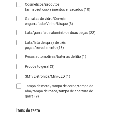
9
d
t
Cosméticos/produtos
p
u
o
1
farmacêuticos/alimentos ensacados
10
r
t
s
0
o
o
Garrafas de vidro/Cerveja
p
d
3
engarrafada/Vinho/Uísque
3
r
u
p
o
t
2
Lata/garrafa de alumínio de duas peças
22
r
d
o
2
o
u
s
Lata/lata de spray de três
p
d
t
1
peças/revestimento
13
r
u
o
3
o
t
s
1
Peças automotivas/baterias de lítio
1
p
d
o
p
r
u
s
3
Propósito geral
3
r
o
t
p
o
d
o
1
SMT/Eletrônica/Mini-LED
1
r
d
u
s
p
o
u
t
Tampa de metal/tampa de coroa/tampa de
r
d
t
o
aba/tampa de rosca/tampa de abertura de
o
u
o
s
9
garra
9
d
t
p
u
o
r
t
s
Itens de teste
o
o