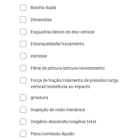
d
Bainha dupla
u
t
Dimensões
o
s
Esquadria/desvio do eixo vertical
Estanqueidade/Vazamento
estresse
Filme de pintura/pintura/revestimento
Força de tração/rolamento de pressão/carga
vertical/resistência ao impacto
grossura
Inspeção de visão mecânica
Oxigênio dissolvido/oxigênio total
Peso/conteúdo líquido