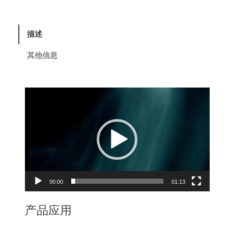
描述
其他信息
视
频
播
放
器
00:00
01:13
产品应用