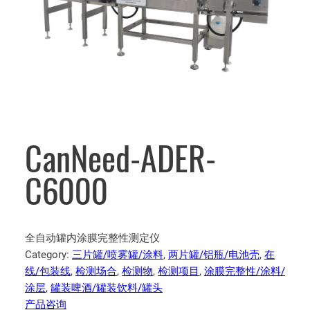
CanNeed-ADER-
C6000
全自动罐内涂膜完整性测定仪
Category:
三片罐/喷雾罐/涂料
, 
两片罐/铝瓶/电池壳
, 
在
线/包装线
, 
检测场合
, 
检测物
, 
检测项目
, 
涂膜完整性/涂料/
涂层
, 
罐装啤酒/罐装饮料/罐头
产品咨询