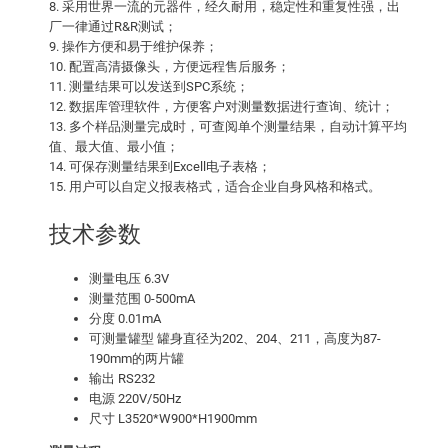
8. 采用世界一流的元器件，经久耐用，稳定性和重复性强，出
厂一律通过R&R测试；
9. 操作方便和易于维护保养；
10. 配置高清摄像头，方便远程售后服务；
11. 测量结果可以发送到SPC系统；
12. 数据库管理软件，方便客户对测量数据进行查询、统计；
13. 多个样品测量完成时，可查阅单个测量结果，自动计算平均
值、最大值、最小值；
14. 可保存测量结果到Excell电子表格；
15. 用户可以自定义报表格式，适合企业自身风格和格式。
技术参数
测量电压 6.3V
测量范围 0-500mA
分度 0.01mA
可测量罐型 罐身直径为202、204、211，高度为87-
190mm的两片罐
输出 RS232
电源 220V/50Hz
尺寸 L3520*W900*H1900mm