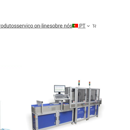
rodutos
serviço on-line
sobre nós
PT