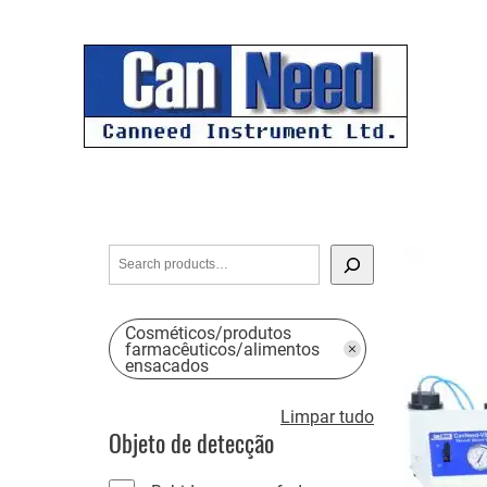
Pular
para
o
conteúdo
S
e
a
Cosméticos/produtos
r
farmacêuticos/alimentos
ensacados
c
h
L
Limpar tudo
Objeto de detecção
i
m