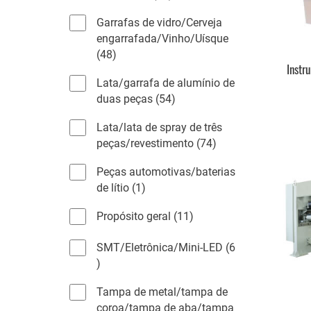
t
6
d
o
Garrafas de vidro/Cerveja
p
u
s
engarrafada/Vinho/Uísque
r
t
4
48
o
o
Instr
8
d
s
Lata/garrafa de alumínio de
p
u
5
duas peças
54
r
t
4
o
o
Lata/lata de spray de três
p
d
s
7
peças/revestimento
74
r
u
4
o
t
Peças automotivas/baterias
p
d
o
1
de lítio
1
r
u
s
p
o
t
1
Propósito geral
11
r
d
o
1
o
u
s
SMT/Eletrônica/Mini-LED
6
p
d
t
6
r
u
o
p
o
t
s
Tampa de metal/tampa de
r
d
o
coroa/tampa de aba/tampa
o