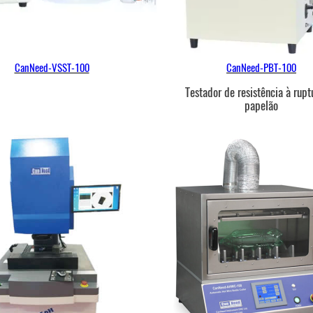
CanNeed-VSST-100
CanNeed-PBT-100
Testador de resistência à rupt
papelão