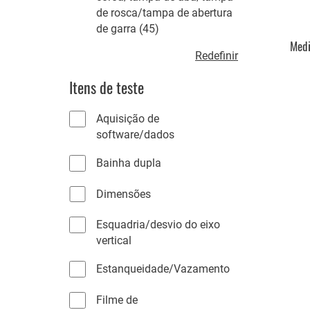
u
de rosca/tampa de abertura
d
t
4
de garra
45
u
o
5
Medi
t
s
R
Redefinir
p
o
e
r
s
Itens de teste
s
o
e
d
Aquisição de
t
u
software/dados
a
t
r
o
Bainha dupla
s
f
i
Dimensões
l
t
Esquadria/desvio do eixo
r
vertical
o
Estanqueidade/Vazamento
d
e
Filme de
a