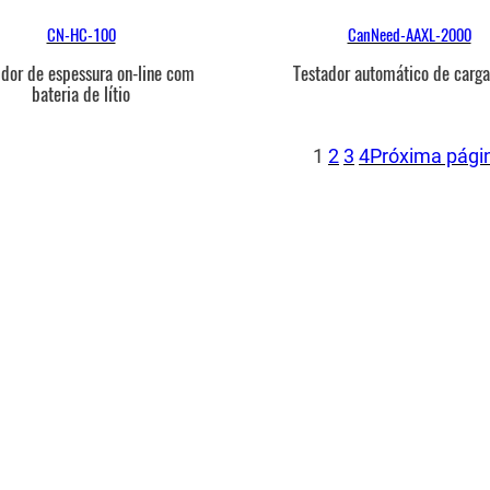
CN-HC-100
CanNeed-AAXL-2000
dor de espessura on-line com
Testador automático de carga
bateria de lítio
1
2
3
4
Próxima pági