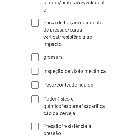
pintura/pintura/revestiment
t
o
r
i
Força de tração/rolamento
b
de pressão/carga
u
vertical/resistência ao
t
impacto
o
grossura
Inspeção de visão mecânica
Peso/conteúdo líquido
Poder físico e
químico/espuma/sacarifica
ção da cerveja
Pressão/resistência à
pressão