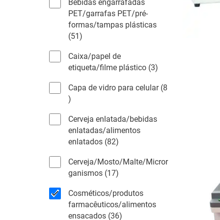
Bebidas engarrafadas
p
PET/garrafas PET/pré-
a
formas/tampas plásticas
r
5
51
t
1
o
Caixa/papel de
p
d
3
etiqueta/filme plástico
3
r
o
p
o
s
Capa de vidro para celular
8
r
d
o
8
o
u
s
p
d
t
Cerveja enlatada/bebidas
f
r
u
o
enlatadas/alimentos
o
i
t
s
8
enlatados
82
d
l
o
2
u
t
s
Cerveja/Mosto/Malte/Micror
p
t
r
1
ganismos
17
r
o
o
7
o
s
s
Cosméticos/produtos
p
d
farmacêuticos/alimentos
r
u
3
ensacados
36
o