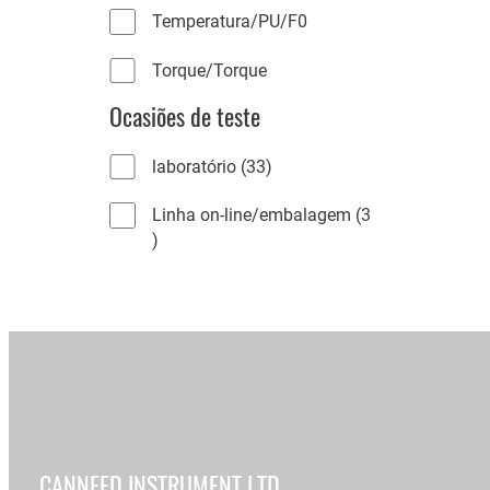
Temperatura/PU/F0
Torque/Torque
Ocasiões de teste
3
laboratório
33
3
Linha on-line/embalagem
3
p
3
r
p
o
r
d
o
u
d
t
u
o
t
s
Início
/ Produtos
o
s
CANNEED INSTRUMENT LTD.