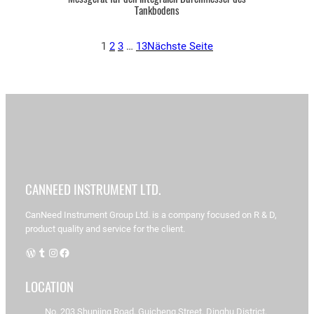
Tankbodens
1
2
3
…
13
Nächste Seite
Startseite
/ Produkt
Produkt
CANNEED INSTRUMENT LTD.
CanNeed Instrument Group Ltd. is a company focused on R & D,
product quality and service for the client.
Ergebnisse
1 – 16 von
WordPress
Tumblr
Instagram
Facebook
116
werden
LOCATION
angezeigt
No. 203 Shunjing Road, Guicheng Street, Dinghu District,