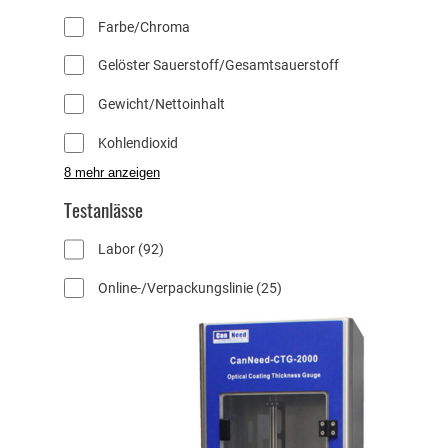
z
Farbe/Chroma
u
r
Gelöster Sauerstoff/Gesamtsauerstoff
ü
c
Gewicht/Nettoinhalt
k
s
Kohlendioxid
e
8 mehr anzeigen
t
z
Testanlässe
e
n
9
Labor
92
2
2
Online-/Verpackungslinie
25
P
5
r
P
o
r
d
o
u
d
k
u
t
k
e
t