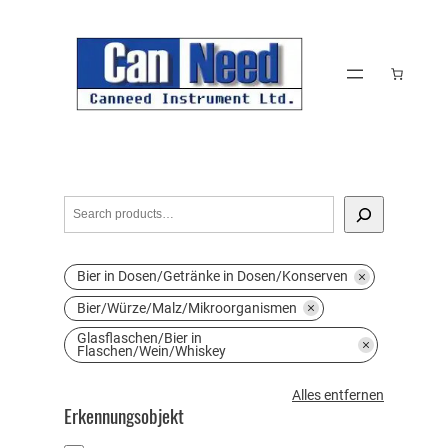
Zum
Inhalt
springen
S
e
a
Bier in Dosen/Getränke in Dosen/Konserven
r
c
Bier/Würze/Malz/Mikroorganismen
h
Glasflaschen/Bier in
Flaschen/Wein/Whiskey
A
Alles entfernen
Erkennungsobjekt
l
l