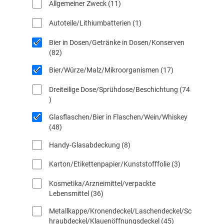
1
Allgemeiner Zweck
11
e
1
F
1
Autoteile/Lithiumbatterien
1
P
i
P
r
l
Bier in Dosen/Getränke in Dosen/Konserven
r
o
t
8
82
o
d
e
2
d
u
r
1
Bier/Würze/Malz/Mikroorganismen
17
P
u
k
l
7
r
k
t
ö
Dreiteilige Dose/Sprühdose/Beschichtung
74
P
o
t
e
s
7
r
d
4
c
o
u
Glasflaschen/Bier in Flaschen/Wein/Whiskey
P
d
h
k
4
48
r
u
e
t
8
o
k
n
e
8
Handy-Glasabdeckung
8
P
d
t
P
r
u
e
3
Karton/Etikettenpapier/Kunststofffolie
3
r
o
k
P
o
d
t
Kosmetika/Arzneimittel/verpackte
r
d
u
e
3
Lebensmittel
36
o
u
k
6
d
k
t
Metallkappe/Kronendeckel/Laschendeckel/Sc
P
u
t
e
4
hraubdeckel/Klauenöffnungsdeckel
45
r
k