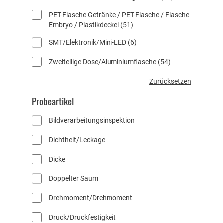
e
5
o
t
PET-Flasche Getränke / PET-Flasche / Flasche
P
d
e
5
Embryo / Plastikdeckel
51
r
u
1
o
k
6
SMT/Elektronik/Mini-LED
6
P
d
t
P
r
u
e
5
Zweiteilige Dose/Aluminiumflasche
54
r
o
k
4
o
d
t
A
P
Zurücksetzen
d
u
e
r
t
u
k
Probeartikel
o
t
k
t
d
t
r
e
Bildverarbeitungsinspektion
u
e
i
k
b
Dichtheit/Leckage
t
u
e
t
Dicke
f
i
Doppelter Saum
l
t
Drehmoment/Drehmoment
e
r
Druck/Druckfestigkeit